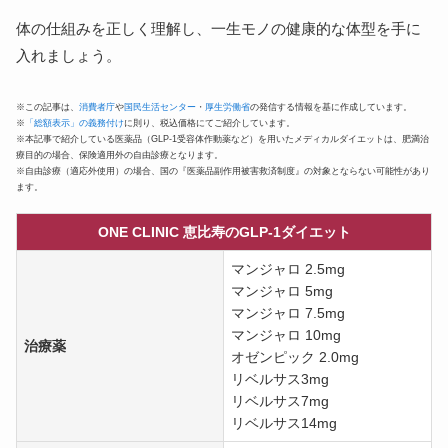
体の仕組みを正しく理解し、一生モノの健康的な体型を手に
入れましょう。
※この記事は、
消費者庁
や
国民生活センター
・
厚生労働省
の発信する情報を基に作成しています。
※
「総額表示」の義務付け
に則り、税込価格にてご紹介しています。
※本記事で紹介している医薬品（GLP-1受容体作動薬など）を用いたメディカルダイエットは、肥満治
療目的の場合、保険適用外の自由診療となります。
※自由診療（適応外使用）の場合、国の『医薬品副作用被害救済制度』の対象とならない可能性があり
ます。
ONE CLINIC 恵比寿のGLP-1ダイエット
マンジャロ 2.5mg
マンジャロ 5mg
マンジャロ 7.5mg
マンジャロ 10mg
治療薬
オゼンピック 2.0mg
リベルサス3mg
リベルサス7mg
リベルサス14mg