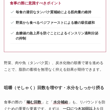
食事の際に意識すべきポイント
毎食の適切なタンパク質補給による筋肉量の維持
野菜から食べるベジファーストによる糖の吸収緩和
血糖値の急上昇を防ぐことによるインスリン過剰分泌
の抑制
野菜、肉や魚（タンパク質）、炭水化物の順番で箸を進める
ことで、脂肪の蓄積を無理なく抑える効果が期待できます。
咀嚼（そしゃく）回数を増やす・水分をしっかり摂る
食事の際の「
噛む回数
」と「
水分補給
」も、リバウンドを防
ぐための重要な要素です。まずは、
一口につき30回以上
を目