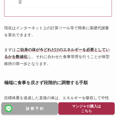
定
現在はインターネット上の計算ツール等で簡単に基礎代謝量
を算出できます。
まずは
ご自身の体が今どれだけのエネルギーを必要としてい
るかを数値化
し、それに合わせた食事管理を行うことが体型
維持の第一歩となります。
極端に食事を戻さず段階的に調整する手順
目標体重を達成した直後の体は、エネルギーを吸収して中性
脂肪として蓄積しやすい状態にあります。ここで急激に食事
マンジャロ購入は
診 察 予 約
こちら
量を戻すとホメオスタシスが過剰に反応してしまうため、数