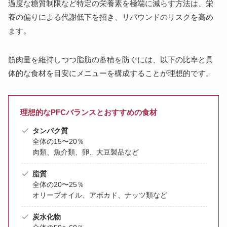
過度な糖質制限など特定の栄養素を極端に減らす方法は、栄
養の偏りによる代謝低下を招き、リバウンドのリスクを高め
ます。
筋肉量を維持しつつ脂肪の蓄積を防ぐには、以下の比率と具
体的な食材を目安にメニューを構成することが理想的です。
理想的なPFCバランスとおすすめの食材
タンパク質
全体の15〜20％
肉類、魚介類、卵、大豆製品など
脂質
全体の20〜25％
オリーブオイル、アボカド、ナッツ類など
炭水化物