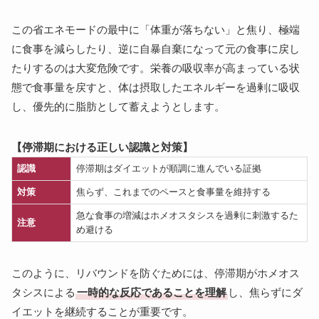
この省エネモードの最中に「体重が落ちない」と焦り、極端
に食事を減らしたり、逆に自暴自棄になって元の食事に戻し
たりするのは大変危険です。栄養の吸収率が高まっている状
態で食事量を戻すと、体は摂取したエネルギーを過剰に吸収
し、優先的に脂肪として蓄えようとします。
【停滞期における正しい認識と対策】
認識
停滞期はダイエットが順調に進んでいる証拠
対策
焦らず、これまでのペースと食事量を維持する
急な食事の増減はホメオスタシスを過剰に刺激するた
注意
め避ける
このように、リバウンドを防ぐためには、停滞期がホメオス
タシスによる
一時的な反応であることを理解
し、焦らずにダ
イエットを継続することが重要です。