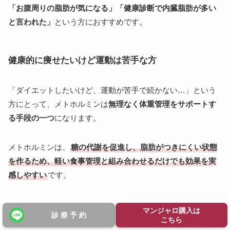
「お腹周りの脂肪が気になる」「健康診断で内臓脂肪が多い
と言われた」
という方におすすめです。
健康的に痩せたいけど運動は苦手な方
「ダイエットしたいけど、運動が苦手で続かない…」という
方にとって、メトホルミンは
無理なく体重管理をサポートす
る手段の一つ
になります。
メトホルミンは、
糖の代謝を促進し、脂肪がつきにくい状態
を作るため、軽い食事管理と組み合わせるだけでも効果を実
感しやすい
です。
また、運動をしなくても、食後の血糖値の上昇を抑え、脂肪
マンジャロ購入は
診 察 予 約
の蓄積を防ぐ効果が期待できます。
こちら