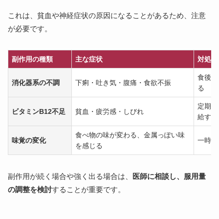
これは、貧血や神経症状の原因になることがあるため、注意
が必要です。
副作用の種類
主な症状
対処法
食後に
消化器系の不調
下痢・吐き気・腹痛・食欲不振
る
定期的
ビタミンB12不足
貧血・疲労感・しびれ
給する
食べ物の味が変わる、金属っぽい味
味覚の変化
一時的
を感じる
副作用が続く場合や強く出る場合は、
医師に相談し、服用量
の調整を検討
することが重要です。