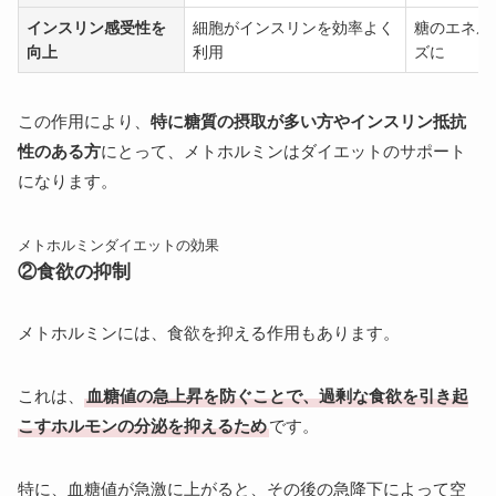
インスリン感受性を
細胞がインスリンを効率よく
糖のエネル
向上
利用
ズに
この作用により、
特に糖質の摂取が多い方やインスリン抵抗
性のある方
にとって、メトホルミンはダイエットのサポート
になります。
メトホルミンダイエットの効果
②食欲の抑制
メトホルミンには、食欲を抑える作用もあります。
これは、
血糖値の急上昇を防ぐことで、過剰な食欲を引き起
こすホルモンの分泌を抑えるため
です。
特に、血糖値が急激に上がると、その後の急降下によって空