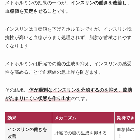
メトホルミンの効果の一つが、
インスリンの働きを改善し、
血糖値を安定させること
です。
インスリンは血糖値を下げるホルモンですが、インスリン抵
抗性が高いと血糖がうまく処理されず、脂肪が蓄積されやす
くなります。
メトホルミンは肝臓での糖の生成を抑え、インスリンの感受
性を高めることで血糖値の急上昇を防ぎます。
その結果、
体が過剰なインスリンを分泌するのを抑え、脂肪
がたまりにくい状態を作り出す
のです。
効果
メカニズム
期待できる
インスリンの働きを
血糖値の安
肝臓での糖の生成を抑える
改善
止