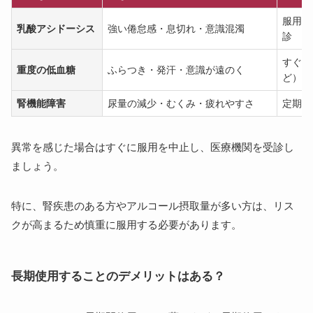
服用を
乳酸アシドーシス
強い倦怠感・息切れ・意識混濁
診
すぐに
重度の低血糖
ふらつき・発汗・意識が遠のく
ど）
腎機能障害
尿量の減少・むくみ・疲れやすさ
定期的
異常を感じた場合はすぐに服用を中止し、医療機関を受診し
ましょう。
特に、腎疾患のある方やアルコール摂取量が多い方は、リス
クが高まるため慎重に服用する必要があります。
長期使用することのデメリットはある？