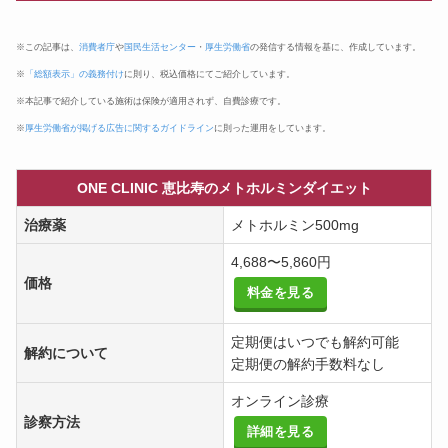
※この記事は、
消費者庁
や
国民生活センター
・
厚生労働省
の発信する情報を基に、作成しています。
※
「総額表示」の義務付け
に則り、税込価格にてご紹介しています。
※本記事で紹介している施術は保険が適用されず、自費診療です。
※
厚生労働省が掲げる広告に関するガイドライン
に則った運用をしています。
ONE CLINIC 恵比寿のメトホルミンダイエット
治療薬
メトホルミン500mg
4,688〜5,860円
価格
料金を見る
定期便はいつでも解約可能
解約について
定期便の解約手数料なし
オンライン診療
診察方法
詳細を見る